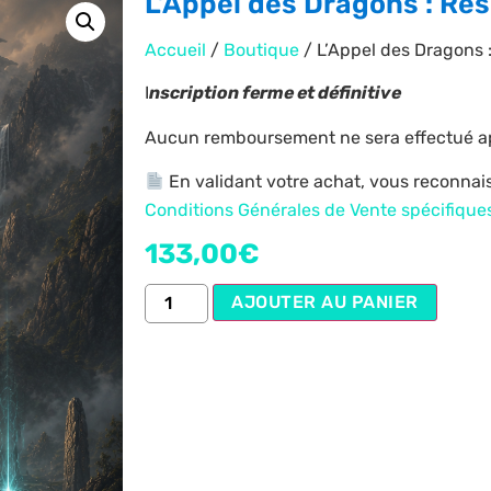
L’Appel des Dragons : Rés
Accueil
/
Boutique
/ L’Appel des Dragons 
I
nscription ferme et définitive
Aucun remboursement ne sera effectué ap
En validant votre achat, vous reconnai
Conditions Générales de Vente spécifique
133,00
€
AJOUTER AU PANIER