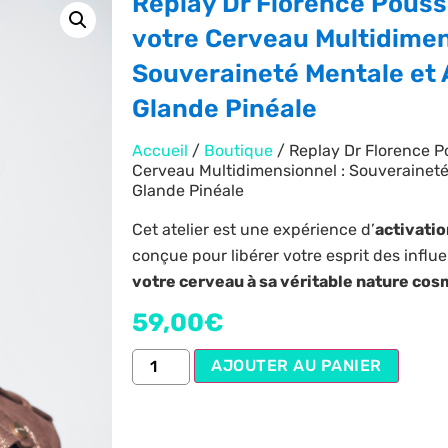
Replay Dr Florence Pouss
votre Cerveau Multidimen
Souveraineté Mentale et A
Glande Pinéale
Accueil
/
Boutique
/ Replay Dr Florence P
Cerveau Multidimensionnel : Souveraineté 
Glande Pinéale
Cet atelier est une expérience d’
activatio
conçue pour libérer votre esprit des influe
votre cerveau à sa véritable nature co
59,00
€
AJOUTER AU PANIER