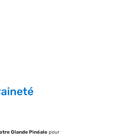
raineté
votre Glande Pinéale
pour