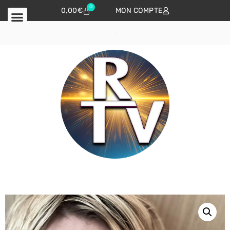
0
0,00
€
MON COMPTE