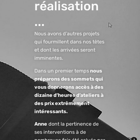
réalisation
...
Nous avons d’autres projets
qui fourmillent dans nos têtes
et dont les arrivées seront
imminentes.
Dans un premier temps
nous
préparons des sommets qui
vous donnerons accès à des
dizaine d’heures d’ateliers à
des prix extrêmement
intéressants.
Anne
dont la pertinence de
ses interventions à de